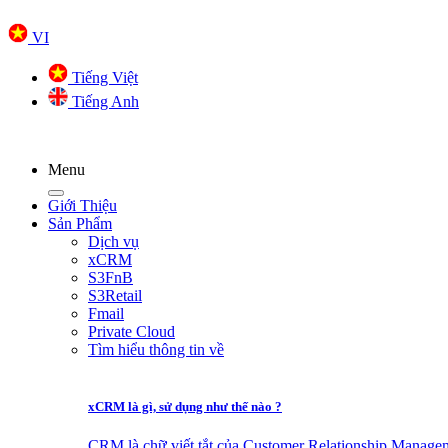
VI
Tiếng Việt
Tiếng Anh
Menu
Giới Thiệu
Sản Phẩm
Dịch vụ
xCRM
S3FnB
S3Retail
Fmail
Private Cloud
Tìm hiểu thông tin về
xCRM là gì, sử dụng như thế nào ?
CRM là chữ viết tắt của Customer Relationship Manage