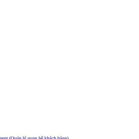
ment (Quản lý quan hệ khách hàng).